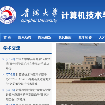
首 页
院系动态
院系概况
党风廉政
教学师资
人
学术交流
[07-23]
中国图学学会第九届“奋发图
强”青年科学家论坛在青海大学成功
举办
[07-22]
计算机技术与应用学院举
办“CCF-CAD&CG专委会走进青海大
学”之图形学前沿技术讲座
[04-30]
计算机学院举行“青海省智能
计算与应用实验室高端论坛”暨第34
期昆仑计算论坛