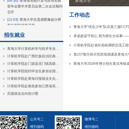
青海大学
[04-30]
青海省智能计算与应用实验
室年会暨学术委员会第二次会议顺利
召开
工作动态
[12-03]
青海大学在遥感图像超分辨
率方面取得新进展
青海大学"优化少年"队在第三届CC
[11-25]
计算机学院举行第33期昆仑
招生就业
承诺践诺守初心 我为师生办实事—
计算论坛暨“青海省智能计算与应用
实验室高端论坛”
计算机学院赴省外高校调研交流工程
青海大学计算机科学与技术专业…
[11-12]
青海大学计算机学院研究成
第157期方班示范班现场课及青海大
计算机学院赴广西壮族自治区南…
果在高性能计算领域国际顶级期刊
《IEEE TPDS》发表
计算机学院赴门源县浩门镇高级…
青海大学2026年博士招生复试考核
[10-30]
计算机学院师生参加第22届
计算机学院组织毕业生参加全国…
中国计算机大会（CNCC2025）
计算机学院赴青海日报报业文化…
[10-09]
青海省智能计算与应用实验
计算机学院赴南昌参加江西省高…
室高端论坛
历届就业去向统计图
公共号二
微博号二
维扫描码
维扫描码