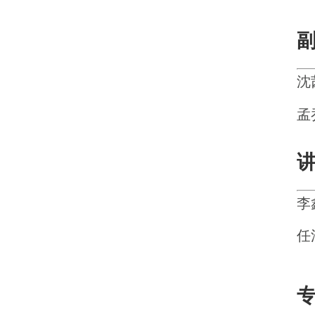
沈
孟
李
任