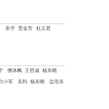
朱宇
贾金芳
杜正君
晋宁
僧冰枫
王哲诚
杨东晓
白小军
吴利
杨东晓
边浩东