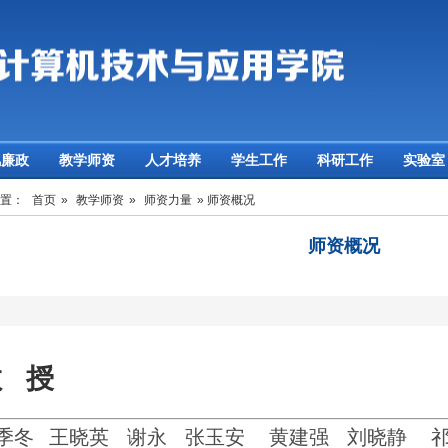
风廉政
教学师资
人才培养
学生工作
科研工作
实验室
位置：
首页
»
教学师资
»
师资力量
» 师资概况
师资概况
教 授
季
冬
王晓英
谢永
张玉安
黄建强
刘晓静