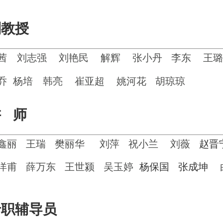
副教授
茜
刘志强
刘艳民
解辉
张小丹
李东
王璐
乔
杨培
韩亮
崔亚超
姚河花
胡琼琼
讲 师
鑫丽
王瑞
樊丽华
刘萍
祝小兰
刘薇
赵
洋甫
薛万东
王世颍
吴玉婷
杨保国
张成坤
专职辅导员